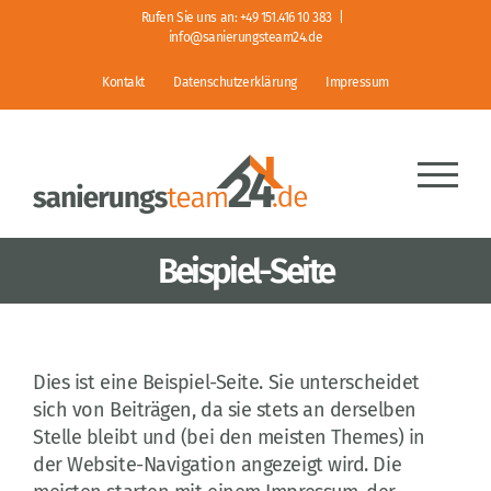
Zum
Rufen Sie uns an:
+49 151.416 10 383
|
Inhalt
info@sanierungsteam24.de
springen
Kontakt
Datenschutzerklärung
Impressum
Beispiel-Seite
Dies ist eine Beispiel-Seite. Sie unterscheidet
sich von Beiträgen, da sie stets an derselben
Stelle bleibt und (bei den meisten Themes) in
der Website-Navigation angezeigt wird. Die